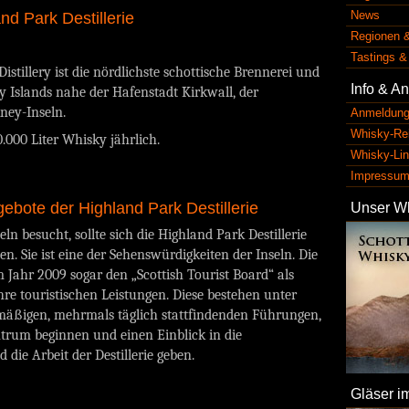
News
nd Park Destillerie
Regionen &
Tastings &
istillery ist die nördlichste schottische Brennerei und
Info & A
y Islands nahe der Hafenstadt Kirkwall, der
ney-Inseln.
Anmeldung
Whisky-Rei
0.000 Liter Whisky jährlich.
Whisky-Li
Impressu
gebote der Highland Park Destillerie
Unser W
ln besucht, sollte sich die Highland Park Destillerie
en. Sie ist eine der Sehenswürdigkeiten der Inseln. Die
m Jahr 2009 sogar den „Scottish Tourist Board“ als
re touristischen Leistungen. Diese bestehen unter
mäßigen, mehrmals täglich stattfindenden Führungen,
trum beginnen und einen Einblick in die
die Arbeit der Destillerie geben.
Gläser i