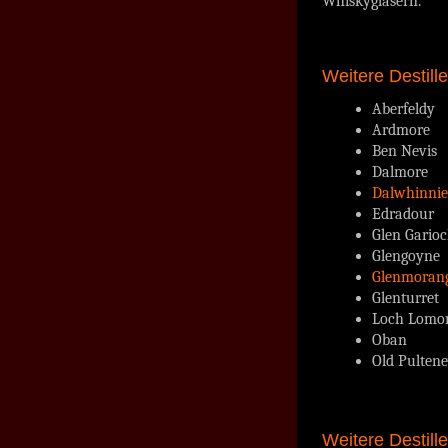
Whiskygläsern.
Weitere Destill
Aberfeldy
Ardmore
Ben Nevis
Dalmore
Dalwhinnie
Edradour
Glen Gario
Glengoyne
Glenmorang
Glenturret
Loch Lomo
Oban
Old Pulten
Weitere Destill