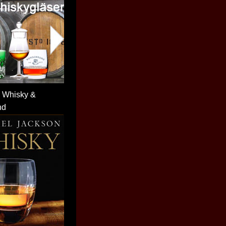
 Whisky &
nd