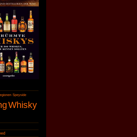
egionen
Speyside
ng
Whisky
eed