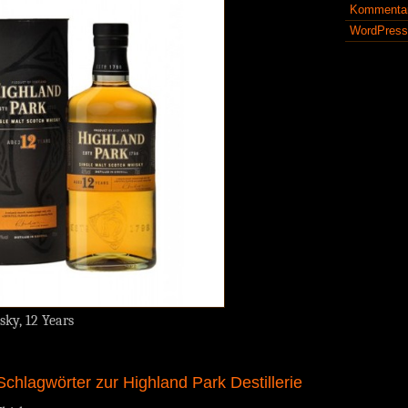
Kommenta
WordPress
ky, 12 Years
chlagwörter zur Highland Park Destillerie