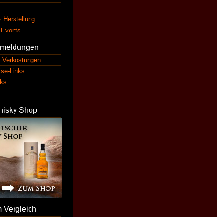
 Herstellung
 Events
nmeldungen
 Verkostungen
se-Links
nks
m
hisky Shop
m Vergleich