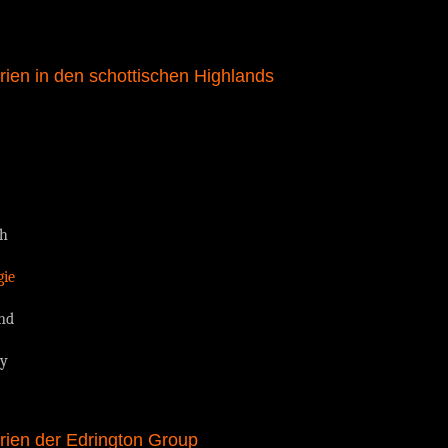
erien in den schottischen Highlands
ch
ie
nd
ey
erien der Edrington Group