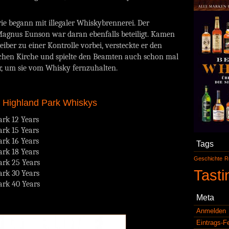
rie begann mit illegaler Whiskybrennerei. Der
Magnus Eunson war daran ebenfalls beteiligt. Kamen
eiber zu einer Kontrolle vorbei, versteckte er den
ichen Kirche und spielte den Beamten auch schon mal
or, um sie vom Whisky fernzuhalten.
r Highland Park Whiskys
rk 12 Years
rk 15 Years
rk 16 Years
Tags
rk 18 Years
Geschichte
R
ark 25 Years
Tasti
ark 30 Years
ark 40 Years
Meta
Anmelden
Eintrags-F